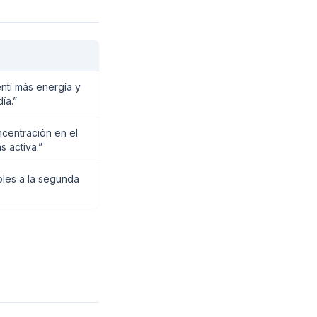
tí más energía y
ía.”
centración en el
s activa.”
bles a la segunda