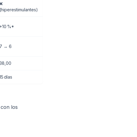
❌
(hiperestimulantes)
+10 %*
7 → 6
38,00
15 días
 con los