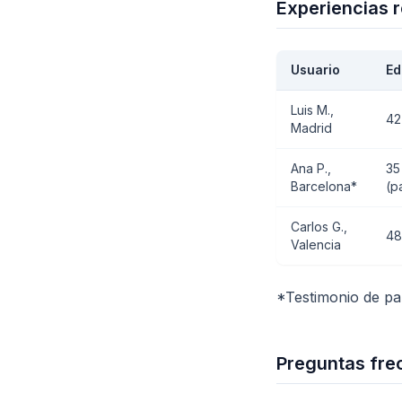
Experiencias 
Usuario
Ed
Luis M.,
42
Madrid
Ana P.,
35
Barcelona*
(p
Carlos G.,
48
Valencia
*Testimonio de pa
Preguntas fre