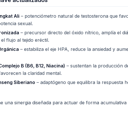
lave actualizados
ngkat Ali
– potenciómetro natural de testosterona que favo
otencia sexual.
cronizada
– precursor directo del óxido nítrico, amplía el di
l flujo al tejido eréctil.
Orgánica
– estabiliza el eje HPA, reduce la ansiedad y aume
Complejo B (B6, B12, Niacina)
– sustentan la producción de
favorecen la claridad mental.
nseng Siberiano
– adaptógeno que equilibra la respuesta h
ne una sinergia diseñada para actuar de forma acumulativa