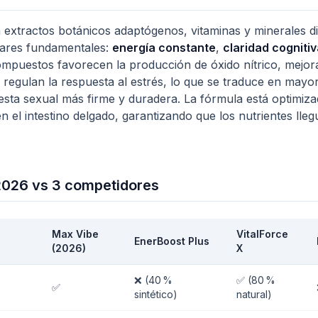
extractos botánicos adaptógenos, vitaminas y minerales d
ilares fundamentales:
energía constante
,
claridad cogniti
ompuestos favorecen la producción de óxido nítrico, mejor
 regulan la respuesta al estrés, lo que se traduce en mayor
uesta sexual más firme y duradera. La fórmula está optimiz
n el intestino delgado, garantizando que los nutrientes lle
026 vs 3 competidores
Max Vibe
VitalForce
EnerBoost Plus
(2026)
X
%
❌ (40 %
✅ (80 %
✅
sintético)
natural)