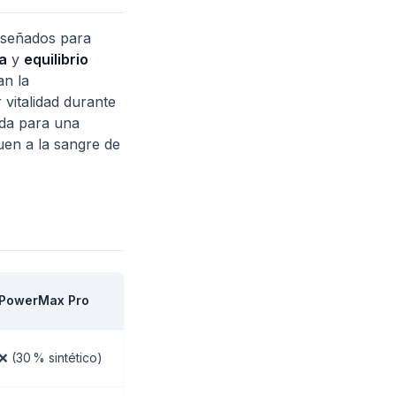
iseñados para
va
y
equilibrio
an la
 vitalidad durante
ada para una
guen a la sangre de
PowerMax Pro
❌ (30 % sintético)