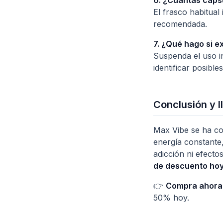
6. ¿Cuántas cáps
El frasco habitual
recomendada.
7. ¿Qué hago si e
Suspenda el uso in
identificar posible
Conclusión y l
Max Vibe se ha co
energía constante,
adicción ni efect
de descuento ho
👉
Compra ahora 
50% hoy.