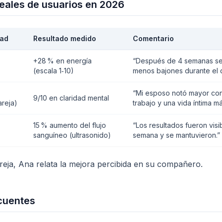
reales de usuarios en 2026
ad
Resultado medido
Comentario
+28 % en energía
“Después de 4 semanas sen
(escala 1‑10)
menos bajones durante el d
“Mi esposo notó mayor con
9/10 en claridad mental
areja)
trabajo y una vida íntima má
15 % aumento del flujo
“Los resultados fueron visi
sanguíneo (ultrasonido)
semana y se mantuvieron.”
reja, Ana relata la mejora percibida en su compañero.
cuentes