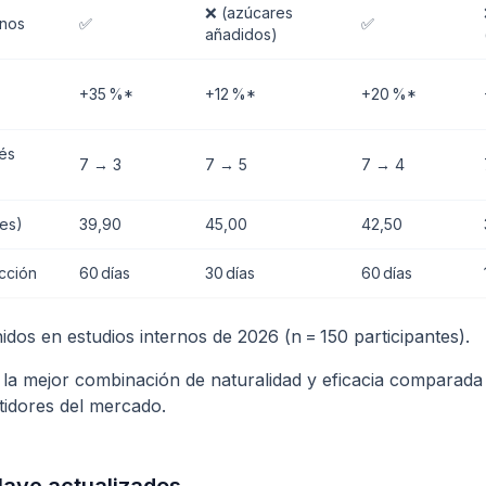
❌ (azúcares
enos
✅
✅
añadidos)
+35 %*
+12 %*
+20 %*
és
7 → 3
7 → 5
7 → 4
es)
39,90
45,00
42,50
acción
60 días
30 días
60 días
dos en estudios internos de 2026 (n = 150 participantes).
la mejor combinación de naturalidad y eficacia comparada
tidores del mercado.