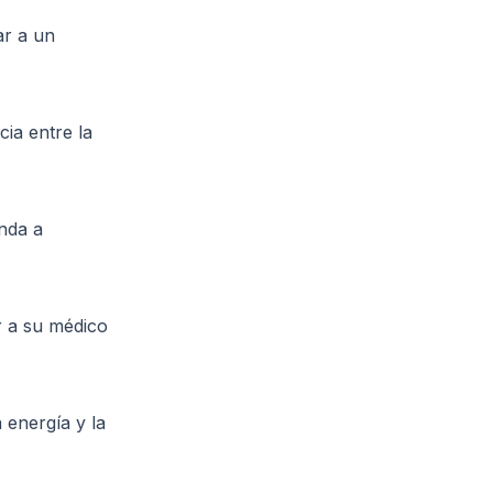
ar a un
cia entre la
nda a
r a su médico
 energía y la