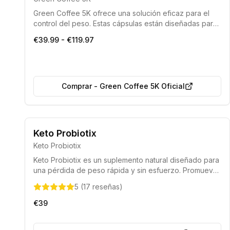
Green Coffee 5K ofrece una solución eficaz para el
control del peso. Estas cápsulas están diseñadas para
ayudar a las personas a reducir la grasa corporal,
€39.99 - €119.97
mejorar la confianza en sí mismas y optimizar la calidad
de vida combatiendo el sobrepeso de manera rápida
y eficiente.
Comprar
-
Green Coffee 5K Oficial
Entrega Segura
50% de Descuento
Keto Probiotix
Keto Probiotix
Keto Probiotix es un suplemento natural diseñado para
una pérdida de peso rápida y sin esfuerzo. Promueve
la producción de cuerpos cetónicos para quemar
5
(
17
reseñas
)
grasa, reducir el apetito y acelerar la digestión sin
alterar tu estilo de vida.
€39