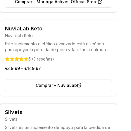
Comprar
-
Moringa Actives Official Store
Formulado bajo la guía de nutricionistas expertos.
NuviaLab Keto
Elaborado con componentes completamente naturales.
NuviaLab Keto
Este suplemento dietético avanzado está diseñado
para apoyar la pérdida de peso y facilitar la entrada y
el mantenimiento del estado de cetosis. Formulado con
5
(
3
reseñas
)
ingredientes naturales, ayuda a controlar el apetito,
acelera el metabolismo y la quema de grasas, a la vez
€49.99 - €149.97
que proporciona un impulso de energía para optimizar
los resultados.
Comprar
-
NuviaLab
Producto con componentes totalmente naturales.
Silvets
Silvets
Silvets es un suplemento de apoyo para la pérdida de