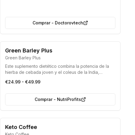
personas a deshacerse del exceso de kilos con un
solo ciclo. Este suplemento natural promueve una
reducción de peso saludable sin comprometer el
bienestar general.
Comprar
-
Doctorovtech
Green Barley Plus
Green Barley Plus
Este suplemento dietético combina la potencia de la
hierba de cebada joven y el coleus de la India,
ofreciendo una solución natural para fomentar la
€24.99 - €49.99
pérdida de peso, la desintoxicación del organismo y la
mejora de la apariencia física.
Comprar
-
NutriProfits
Certificado por la UE
Elección de los nutricionistas 2025
Keto Coffee
Keto Coffee