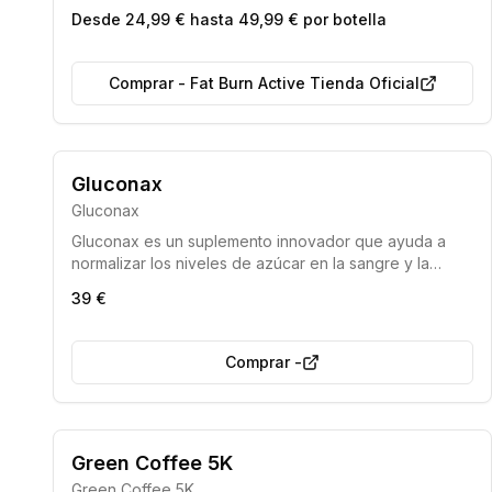
corporal y ayudar a conseguir una figura ideal,
Desde 24,99 € hasta 49,99 € por botella
aprovechando la fuerza de sus componentes
naturales.
Comprar
-
Fat Burn Active Tienda Oficial
Gluconax
Gluconax
Gluconax es un suplemento innovador que ayuda a
normalizar los niveles de azúcar en la sangre y la
producción de insulina, contribuyendo al control de la
39 €
diabetes y la mejora del metabolismo.
Comprar
-
Green Coffee 5K
Green Coffee 5K