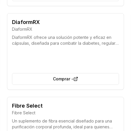
Ahora disponible sin receta médica
DiaformRX
Fórmula potente y eficaz
DiaformRX
DiaformRX ofrece una solución potente y eficaz en
cápsulas, diseñada para combatir la diabetes, regular
los niveles de azúcar en sangre y ayudarte a llevar
una vida plena, sin necesidad de receta médica.
Comprar
-
Fibre Select
Fibre Select
Un suplemento de fibra esencial diseñado para una
purificación corporal profunda, ideal para quienes