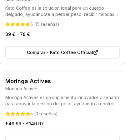
Keto Coffee es la solución ideal para un cuerpo
delgado, ayudándote a perder peso, recibir miradas
de admiración y mejorar la calidad de tu figura sin
5
(
15
reseñas
)
renunciar a tu estilo de vida habitual.
39 € - 78 €
Comprar
-
Keto Coffee Official
100% Natural
Sin Gluten
Moringa Actives
Moringa Actives
Moringa Actives es un suplemento innovador diseñado
para apoyar la gestión del peso, ayudando a controlar
el apetito, mejorar el metabolismo y estabilizar los
5
(
3
reseñas
)
niveles de azúcar en sangre, facilitando un proceso
de adelgazamiento efectivo y saludable.
€49.99 - €149.97