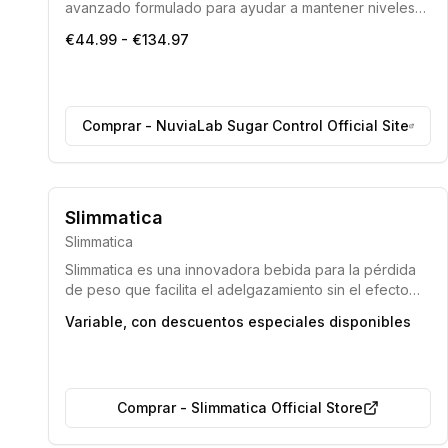
avanzado formulado para ayudar a mantener niveles
saludables de azúcar en la sangre. Sus componentes
€44.99 - €134.97
activos trabajan para modular la glucosa, disminuir el
apetito y facilitar el control del peso, contribuyendo a
un metabolismo equilibrado.
Comprar
-
NuviaLab Sugar Control Official Site
Composición con ingredientes naturales
Slimmatica
Efecto integral para la mejora de la salud
Slimmatica
Slimmatica es una innovadora bebida para la pérdida
de peso que facilita el adelgazamiento sin el efecto
rebote. Formulado con ingredientes naturales, ayuda a
Variable, con descuentos especiales disponibles
transformar la grasa en energía, eliminar toxinas y
líquidos, suprimir el apetito y mejorar el bienestar
general.
Comprar
-
Slimmatica Official Store