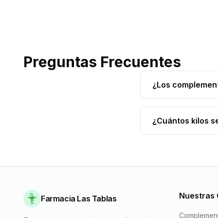
Preguntas Frecuentes
¿Los complement
Los complementos
estimulando el me
¿Cuántos kilos 
resultados óptimo
La pérdida de pe
regular.
(metabolismo, ali
al mes combinando
Nuestras 
Farmacia Las Tablas
Complemento