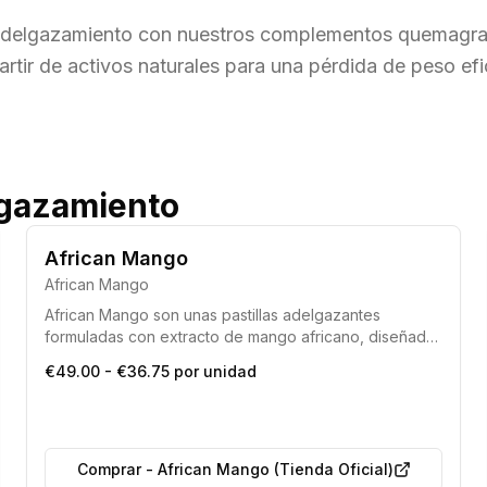
 adelgazamiento con nuestros complementos quemagras
rtir de activos naturales para una pérdida de peso ef
lgazamiento
African Mango
African Mango
African Mango son unas pastillas adelgazantes
formuladas con extracto de mango africano, diseñadas
para complementar eficazmente cualquier dieta o
€49.00 - €36.75 por unidad
régimen enfocado en la pérdida de peso.
Comprar
-
African Mango (Tienda Oficial)