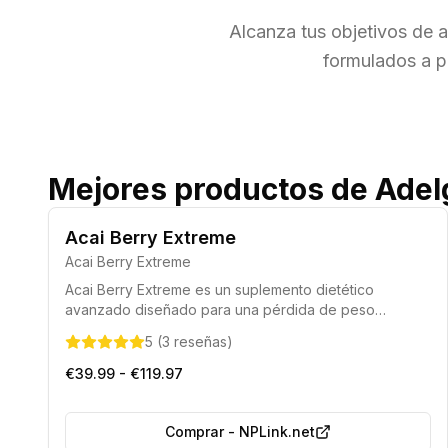
Alcanza tus objetivos de
formulados a pa
Mejores productos de Ade
Acai Berry Extreme
Acai Berry Extreme
Acai Berry Extreme es un suplemento dietético
avanzado diseñado para una pérdida de peso
efectiva y rápida. Su fórmula única contiene una alta
5
(
3
reseñas
)
concentración de extracto de baya de Acai, facilitando
la eliminación de grasa y apoyando el bienestar
€39.99 - €119.97
general. Este producto ayuda a esculpir la figura
deseada al acelerar el metabolismo y controlar el
apetito.
Comprar
-
NPLink.net