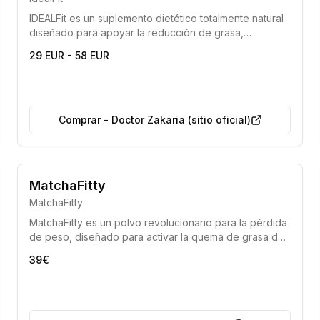
IDEALFit es un suplemento dietético totalmente natural
diseñado para apoyar la reducción de grasa,
especialmente cuando se combina con una dieta
29 EUR - 58 EUR
hipocalórica y un estilo de vida activo. Su fórmula
ayuda a quemar calorías, transformar la grasa en
energía y purificar el cuerpo de toxinas.
Comprar
-
Doctor Zakaria (sitio oficial)
Bestseller 2025-2026
MatchaFitty
Eficiencia demostrada por los médicos
MatchaFitty
MatchaFitty es un polvo revolucionario para la pérdida
de peso, diseñado para activar la quema de grasa de
forma segura y efectiva, especialmente la grasa
39€
visceral, siguiendo los principios de la dieta
cetogénica. Permite adelgazar sin necesidad de
ejercicio intenso y se ha convertido en un éxito
universal en el campo de la nutrición.