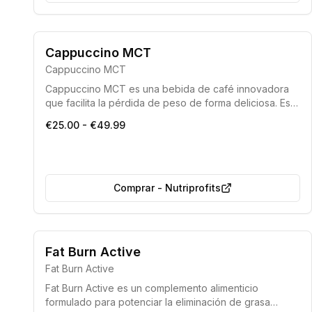
Producto de alta calidad
Efectividad comprobada
Cappuccino MCT
Cappuccino MCT
Cappuccino MCT es una bebida de café innovadora
que facilita la pérdida de peso de forma deliciosa. Esta
mezcla única acelera la quema de grasa, reduce la
€25.00 - €49.99
acumulación de lípidos y promueve una prolongada
sensación de saciedad, ayudando a esculpir la figura
soñada.
Comprar
-
Nutriprofits
Envío rápido en 24 horas.
Producto de calidad superior.
Fat Burn Active
Fat Burn Active
Fat Burn Active es un complemento alimenticio
formulado para potenciar la eliminación de grasa