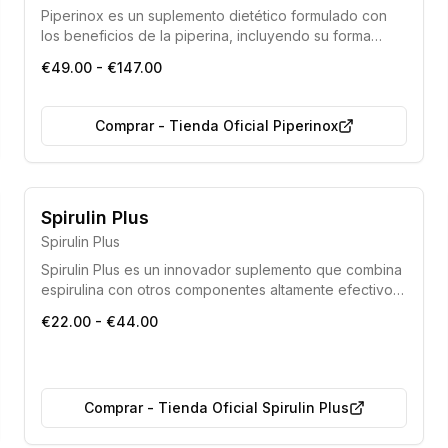
Piperinox es un suplemento dietético formulado con
los beneficios de la piperina, incluyendo su forma
patentada BioPerine®. Está diseñado para apoyar la
€49.00 - €147.00
pérdida de peso, estimular el metabolismo y optimizar
la absorción de nutrientes, ofreciendo una solución
eficaz para quienes buscan una silueta más esbelta.
Comprar
-
Tienda Oficial Piperinox
Libre de Organismos Modificados Genéticamente (OMG)
Spirulin Plus
Apto para celíacos (Sin Gluten)
Spirulin Plus
Spirulin Plus es un innovador suplemento que combina
espirulina con otros componentes altamente efectivos.
Este producto natural ayuda a desacidificar el
€22.00 - €44.00
organismo, eliminar el exceso de líquidos y potenciar
la vitalidad general. Es una solución segura y eficiente
para mejorar el bienestar y el funcionamiento orgánico.
Comprar
-
Tienda Oficial Spirulin Plus