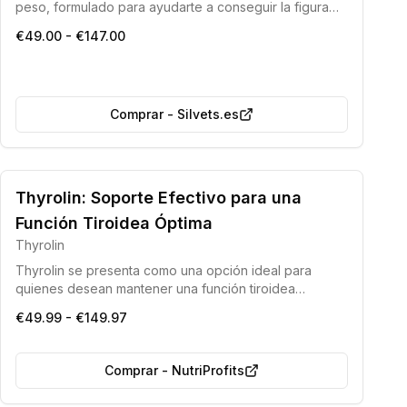
peso, formulado para ayudarte a conseguir la figura
esbelta que siempre has deseado. Facilita el
€49.00 - €147.00
adelgazamiento, acelera el metabolismo, aumenta los
niveles de energía y previene la acumulación de
grasa.
Comprar
-
Silvets.es
Thyrolin: Soporte Efectivo para una
Función Tiroidea Óptima
Thyrolin
Thyrolin se presenta como una opción ideal para
quienes desean mantener una función tiroidea
saludable. Su fórmula incorpora componentes
€49.99 - €149.97
naturales de alta eficacia y seguridad, que contribuyen
a mejorar el estado de ánimo y a gestionar el peso
corporal de manera efectiva.
Comprar
-
NutriProfits