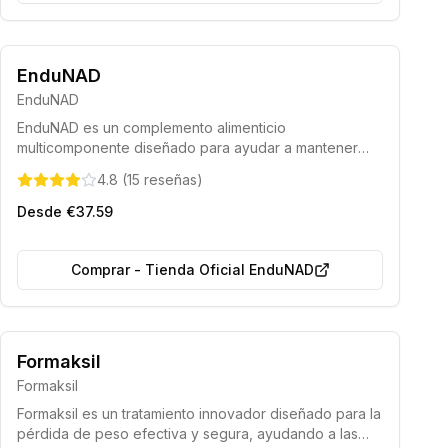
Fórmula avanzada
Acción rápida
EnduNAD
EnduNAD
EnduNAD es un complemento alimenticio
multicomponente diseñado para ayudar a mantener
niveles óptimos de NAD+. Su formulación favorece el
4.8
(
15
reseñas
)
metabolismo energético normal, disminuye la fatiga y el
cansancio, y asiste en la correcta síntesis de la
Desde €37.59
cisteína, contribuyendo a una sensación renovada de
vitalidad.
Comprar
-
Tienda Oficial EnduNAD
Acción rápida
Producto seguro
Formaksil
Formaksil
Formaksil es un tratamiento innovador diseñado para la
pérdida de peso efectiva y segura, ayudando a las