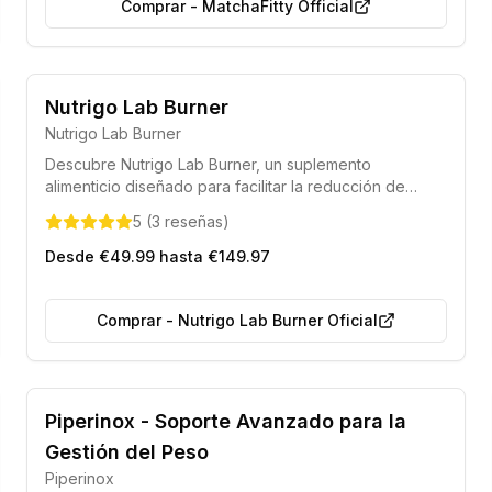
Comprar
-
MatchaFitty Official
Nutrigo Lab Burner
Nutrigo Lab Burner
Descubre Nutrigo Lab Burner, un suplemento
alimenticio diseñado para facilitar la reducción de
grasa corporal y ayudarte a conseguir la figura
5
(
3
reseñas
)
deseada. Su fórmula única favorece una quema de
calorías eficiente y una gestión óptima del peso.
Desde €49.99 hasta €149.97
Comprar
-
Nutrigo Lab Burner Oficial
Piperinox - Soporte Avanzado para la
Gestión del Peso
Piperinox