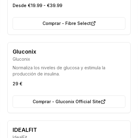
buscan una solución completa para eliminar toxinas y
Desde €19.99 - €39.99
mejorar el bienestar general.
Comprar
-
Fibre Select
Gluconix
Gluconix
Normaliza los niveles de glucosa y estimula la
producción de insulina.
29 €
Comprar
-
Gluconix Official Site
IDEALFIT
IdealFit