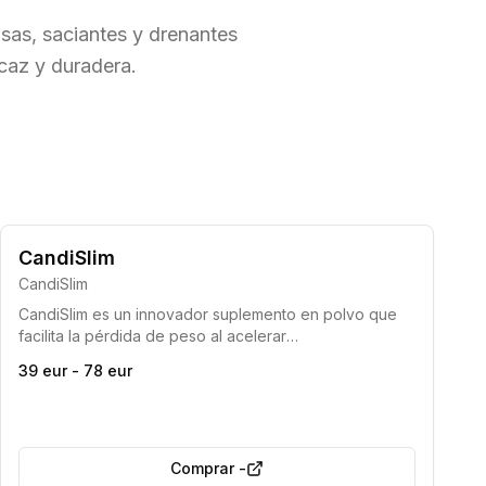
as, saciantes y drenantes
icaz y duradera.
CandiSlim
CandiSlim
CandiSlim es un innovador suplemento en polvo que
facilita la pérdida de peso al acelerar
significativamente la quema de grasa, elevando los
39 eur - 78 eur
niveles de cetonas en el cuerpo. Permite una entrada
rápida en el estado de cetosis, eliminando la
necesidad de dietas extremadamente restrictivas.
Comprar
-