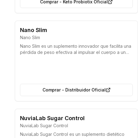
Comprar
-
Keto Probiotix Oficial
Producto 100% natural
Nano Slim
Nano Slim
Nano Slim es un suplemento innovador que facilita una
pérdida de peso efectiva al impulsar el cuerpo a un
estado de cetosis, donde utiliza la grasa acumulada
como fuente de energía principal en lugar de los
carbohidratos. Este producto natural ofrece una forma
sencilla y rápida de adelgazar, eludiendo las rigurosas
restricciones y las molestias típicas de las dietas
cetogénicas tradicionales, a la vez que proporciona
Comprar
-
Distribuidor Oficial
mayor vitalidad y una sensación general de bienestar.
Fabricado bajo estrictos estándares de la Unión Europea.
NuviaLab Sugar Control
Producto sometido a rigurosas pruebas de laboratorio para
NuviaLab Sugar Control
garantizar su seguridad y eficacia.
NuviaLab Sugar Control es un suplemento dietético