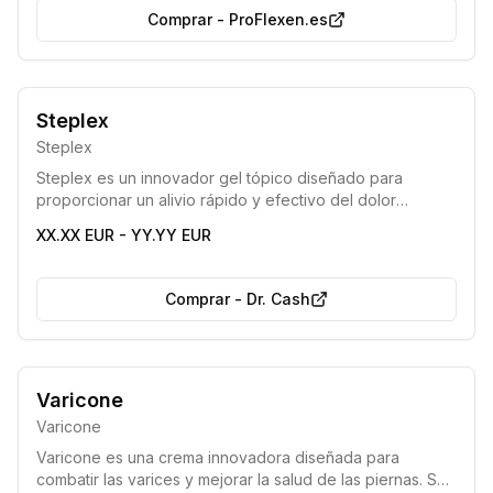
mayor libertad de movimiento para disfrutar plenamente
Comprar
-
ProFlexen.es
de la vida.
Steplex
Steplex
Steplex es un innovador gel tópico diseñado para
proporcionar un alivio rápido y efectivo del dolor
articular, reducir la inflamación y restaurar la movilidad. Su
XX.XX EUR - YY.YY EUR
fórmula única, rica en ingredientes naturales, actúa
directamente en la zona afectada para mejorar la función
y el bienestar de las articulaciones.
Comprar
-
Dr. Cash
Varicone
Varicone
Varicone es una crema innovadora diseñada para
combatir las varices y mejorar la salud de las piernas. Su