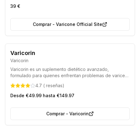
fórmula única ayuda a reducir la hinchazón, aliviar el
39 €
dolor y fortalecer las paredes de los vasos sanguíneos,
ofreciendo una solución eficaz para piernas cansadas y
con varices.
Comprar
-
Varicone Official Site
Varicorin
Varicorin
Varicorin es un suplemento dietético avanzado,
formulado para quienes enfrentan problemas de varices,
arañas vasculares o piernas hinchadas. Su composición,
4.7
(
reseñas
)
rica en ingredientes activos probados, contribuye
eficazmente a la mejora de la salud venosa.
Desde €49.99 hasta €149.97
Comprar
-
Varicorin