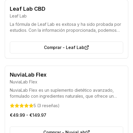
Leaf Lab CBD
Leaf Lab
La fórmula de Leaf Lab es exitosa y ha sido probada por
estudios. Con la información proporcionada, podemos
diseñar un paquete adaptado a sus necesidades y
objetivos para el uso de CBD.
Comprar
-
Leaf Lab
NuviaLab Flex
NuviaLab Flex
NuviaLab Flex es un suplemento dietético avanzado,
formulado con ingredientes naturales, que ofrece un
apoyo integral para la salud de las articulaciones y los
5
(
3
reseñas
)
huesos. Su composición única favorece la flexibilidad
articular, contribuye a mitigar las molestias y promueve la
€49.99 - €149.97
producción de colágeno y tejido conectivo.
Comprar
-
NuviaLab