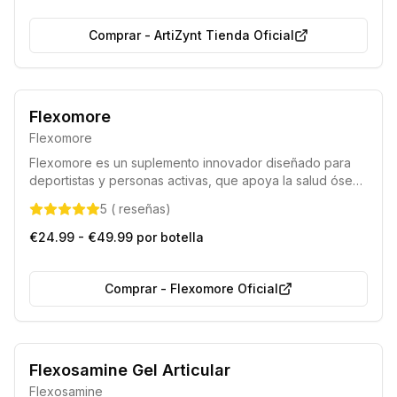
Comprar
-
ArtiZynt Tienda Oficial
Formulación innovadora con componentes naturales
Flexomore
Preferido por deportistas y atletas
Flexomore
Flexomore es un suplemento innovador diseñado para
deportistas y personas activas, que apoya la salud ósea
y articular, promoviendo el movimiento libre y cómodo.
5
(
reseñas
)
Ayuda a mejorar la flexibilidad, previene la rigidez
matutina y optimiza la recuperación física, permitiendo
€24.99 - €49.99 por botella
entrenar sin limitaciones.
Comprar
-
Flexomore Oficial
Producto 100% Natural
Alta Calidad Garantizada
Flexosamine Gel Articular
Flexosamine