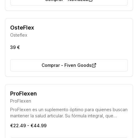
OsteFlex
Osteflex
39 €
Comprar
-
Fiven Goods
ProFlexen
ProFlexen
ProFlexen es un suplemento óptimo para quienes buscan
mantener la salud articular. Su fórmula integral, que
incluye el colágeno tipo II no desnaturalizado patentado
€22.49 - €44.99
UC-II® (respaldado por estudios clínicos), contribuye
eficazmente al bienestar del cartílago y promueve una