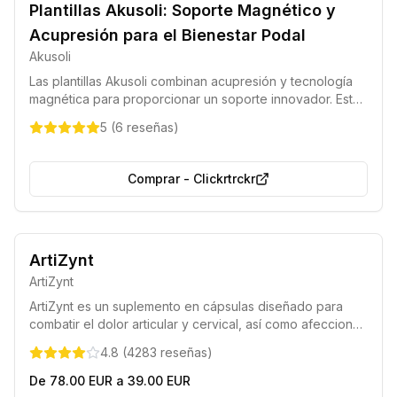
Plantillas Akusoli: Soporte Magnético y
Acupresión para el Bienestar Podal
Akusoli
Las plantillas Akusoli combinan acupresión y tecnología
magnética para proporcionar un soporte innovador. Están
diseñadas para reducir la presión, aliviar el dolor y la
5
(
6
reseñas
)
fatiga en los pies, asegurando una comodidad
prolongada durante las actividades diarias.
Comprar
-
Clickrtrckr
Entrega rápida en 48 horas
ArtiZynt
Pago disponible contra reembolso
ArtiZynt
ArtiZynt es un suplemento en cápsulas diseñado para
combatir el dolor articular y cervical, así como afecciones
como la artritis y la artrosis, ayudando a recuperar el
4.8
(
4283
reseñas
)
bienestar físico y la movilidad diaria.
De 78.00 EUR a 39.00 EUR