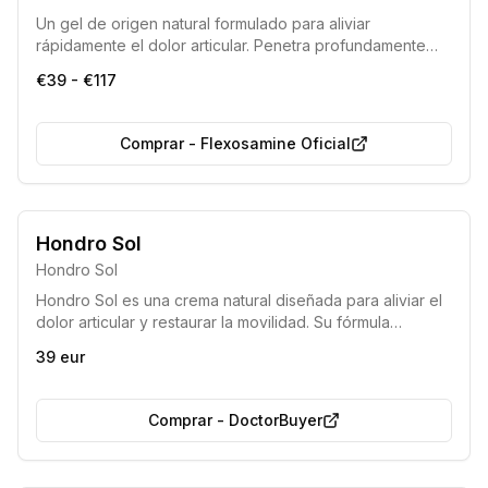
Un gel de origen natural formulado para aliviar
rápidamente el dolor articular. Penetra profundamente
para actuar en la raíz de la molestia, ofreciendo un alivio
€39 - €117
eficaz en solo unos minutos.
Comprar
-
Flexosamine Oficial
Hondro Sol
Hondro Sol
Hondro Sol es una crema natural diseñada para aliviar el
dolor articular y restaurar la movilidad. Su fórmula
avanzada, desarrollada en Europa, combina potentes
39 eur
ingredientes para ofrecer una solución integral contra las
molestias y la inflamación de las articulaciones,
devolviendo la fuerza de la naturaleza para proteger su
Comprar
-
DoctorBuyer
bienestar.