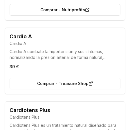
sensación de saciedad, ayudando a esculpir la figura
soñada.
Comprar
-
Nutriprofits
Cardio A
Cardio A
Cardio A combate la hipertensión y sus síntomas,
normalizando la presión arterial de forma natural,
restaurando la elasticidad vascular y protegiendo contra
39 €
infartos y accidentes cerebrovasculares. Baja el nivel de
azúcar en la sangre y mejora la salud cardiovascular.
Comprar
-
Treasure Shop
Cardiotens Plus
Cardiotens Plus
Cardiotens Plus es un tratamiento natural diseñado para