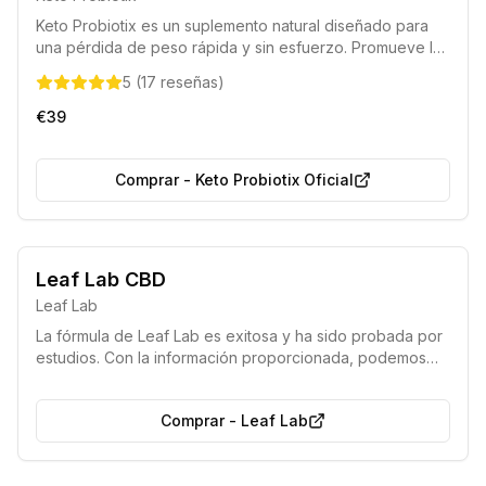
Keto Probiotix es un suplemento natural diseñado para
una pérdida de peso rápida y sin esfuerzo. Promueve la
producción de cuerpos cetónicos para quemar grasa,
5
(
17
reseñas
)
reducir el apetito y acelerar la digestión sin alterar tu
estilo de vida.
€39
Comprar
-
Keto Probiotix Oficial
Leaf Lab CBD
Leaf Lab
La fórmula de Leaf Lab es exitosa y ha sido probada por
estudios. Con la información proporcionada, podemos
diseñar un paquete adaptado a sus necesidades y
objetivos para el uso de CBD.
Comprar
-
Leaf Lab