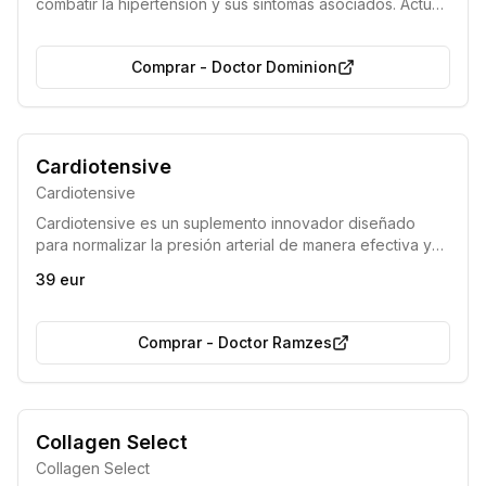
combatir la hipertensión y sus síntomas asociados. Actúa
restaurando la elasticidad vascular, normalizando la
presión arterial y reduciendo los niveles de colesterol,
Comprar
-
Doctor Dominion
ofreciendo así una protección esencial contra eventos
cardiovasculares graves como ataques al corazón y
derrames cerebrales.
100% orgánico
Producto natural
Cardiotensive
Cardiotensive
Cardiotensive es un suplemento innovador diseñado
para normalizar la presión arterial de manera efectiva y
duradera. Su fórmula busca abordar las causas
39 eur
subyacentes de la hipertensión, disminuyendo
significativamente el riesgo de eventos cardiovasculares
como accidentes cerebrovasculares y ataques
Comprar
-
Doctor Ramzes
cardíacos.
Garantía de Calidad Certificada
Collagen Select
Garantía de Reembolso por Satisfacción
Collagen Select