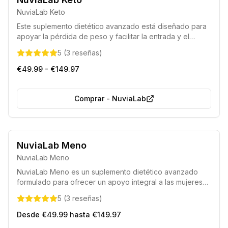
Elaborado con componentes completamente naturales.
NuviaLab Keto
Este suplemento dietético avanzado está diseñado para
apoyar la pérdida de peso y facilitar la entrada y el
mantenimiento del estado de cetosis. Formulado con
5
(
3
reseñas
)
ingredientes naturales, ayuda a controlar el apetito,
acelera el metabolismo y la quema de grasas, a la vez
€49.99 - €149.97
que proporciona un impulso de energía para optimizar
los resultados.
Comprar
-
NuviaLab
Libre de organismos modificados genéticamente (GMO).
NuviaLab Meno
Completamente natural.
NuviaLab Meno
NuviaLab Meno es un suplemento dietético avanzado
formulado para ofrecer un apoyo integral a las mujeres
durante la menopausia. Su mezcla única de ingredientes
5
(
3
reseñas
)
ayuda a mitigar los síntomas más comunes de esta etapa,
restaurando la vitalidad y mejorando el bienestar general.
Desde €49.99 hasta €149.97