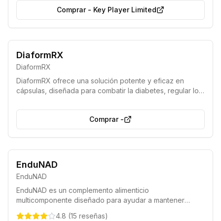
Comprar
-
Key Player Limited
Ahora disponible sin receta médica
Fórmula potente y eficaz
DiaformRX
DiaformRX
DiaformRX ofrece una solución potente y eficaz en
cápsulas, diseñada para combatir la diabetes, regular los
niveles de azúcar en sangre y ayudarte a llevar una vida
plena, sin necesidad de receta médica.
Comprar
-
Fórmula avanzada
Acción rápida
EnduNAD
EnduNAD
EnduNAD es un complemento alimenticio
multicomponente diseñado para ayudar a mantener
niveles óptimos de NAD+. Su formulación favorece el
4.8
(
15
reseñas
)
metabolismo energético normal, disminuye la fatiga y el