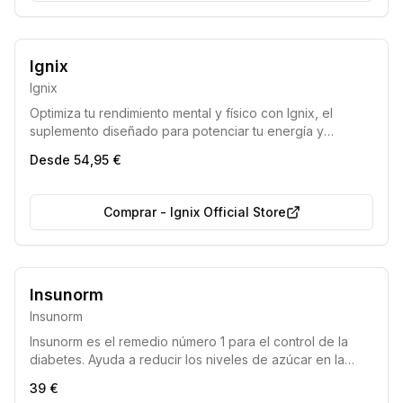
7 de cada 10 eligen esto
Ignix
Ignix
Optimiza tu rendimiento mental y físico con Ignix, el
suplemento diseñado para potenciar tu energía y
concentración diaria. Disponible en paquetes de 1, 2 o 3
Desde 54,95 €
meses con descuentos y envío gratuito.
Comprar
-
Ignix Official Store
Remedio número 1 para la diabetes
Producto del año 2026
Insunorm
Insunorm
Insunorm es el remedio número 1 para el control de la
diabetes. Ayuda a reducir los niveles de azúcar en la
sangre, promueve la absorción de insulina, previene la
39 €
hipoglucemia y fortalece el sistema inmunológico,