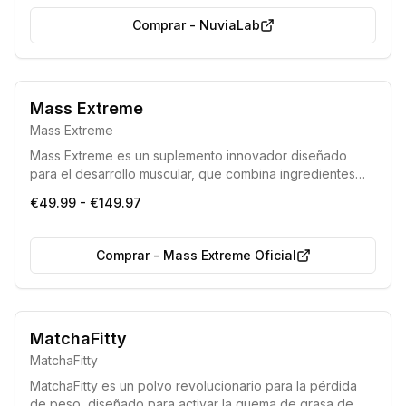
y reducir la caída. Los resultados, como un cabello
Comprar
-
NuviaLab
visiblemente más sano y fuerte, pueden apreciarse en
tan solo unas semanas.
Mass Extreme
Mass Extreme
Mass Extreme es un suplemento innovador diseñado
para el desarrollo muscular, que combina ingredientes
potentes para una energía instantánea. Observará
€49.99 - €149.97
resultados rápidos en el gimnasio, impulsando el
crecimiento muscular acelerado.
Comprar
-
Mass Extreme Oficial
Bestseller 2025-2026
MatchaFitty
Eficiencia demostrada por los médicos
MatchaFitty
MatchaFitty es un polvo revolucionario para la pérdida
de peso, diseñado para activar la quema de grasa de