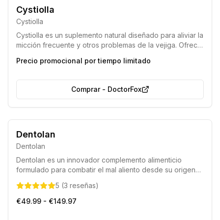
Clasificado como la principal recomendación entre urólogos en
Cystiolla
el año 2025.
Cystiolla
Eficacia validada por importantes clínicas en Alemania y por el
Ministerio de Sanidad.
Cystiolla es un suplemento natural diseñado para aliviar la
micción frecuente y otros problemas de la vejiga. Ofrece
un rápido alivio desde los primeros días de uso,
Precio promocional por tiempo limitado
actuando eficazmente sin importar la causa subyacente
de la condición urinaria.
Comprar
-
DoctorFox
Aliento fresco garantizado
Formulación totalmente natural
Dentolan
Dentolan
Dentolan es un innovador complemento alimenticio
formulado para combatir el mal aliento desde su origen
interno. Su mezcla exclusiva de ingredientes trabaja para
5
(
3
reseñas
)
mejorar la digestión, equilibrar el pH gástrico y promover
el bienestar intestinal, brindando una frescura duradera.
€49.99 - €149.97