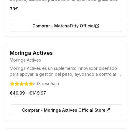
forma segura y efectiva, especialmente la grasa visceral,
39€
siguiendo los principios de la dieta cetogénica. Permite
adelgazar sin necesidad de ejercicio intenso y se ha
convertido en un éxito universal en el campo de la
Comprar
-
MatchaFitty Official
nutrición.
100% Natural
Sin Gluten
Moringa Actives
Moringa Actives
Moringa Actives es un suplemento innovador diseñado
para apoyar la gestión del peso, ayudando a controlar el
apetito, mejorar el metabolismo y estabilizar los niveles
5
(
3
reseñas
)
de azúcar en sangre, facilitando un proceso de
adelgazamiento efectivo y saludable.
€49.99 - €149.97
Comprar
-
Moringa Actives Official Store