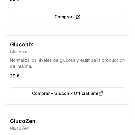
diabetes y la mejora del metabolismo.
Comprar
-
Gluconix
Gluconix
Normaliza los niveles de glucosa y estimula la producción
de insulina.
29 €
Comprar
-
Gluconix Official Site
7 de cada 10 eligen esto
GlucoZen
GlucoZen