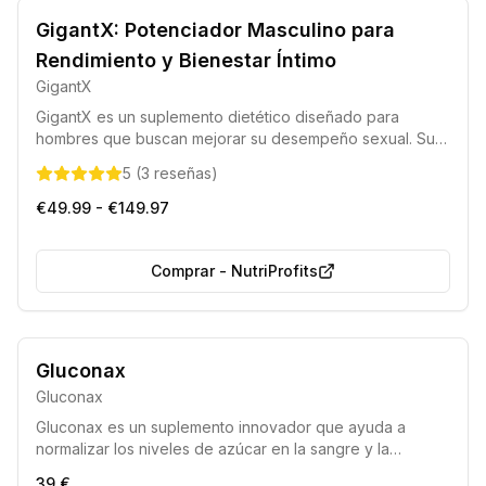
GigantX: Potenciador Masculino para
Rendimiento y Bienestar Íntimo
GigantX
GigantX es un suplemento dietético diseñado para
hombres que buscan mejorar su desempeño sexual. Su
fórmula única, elaborada con ingredientes de alta
5
(
3
reseñas
)
calidad, puede contribuir al incremento del tamaño del
pene, fortalecer las erecciones y optimizar la vida íntima,
€49.99 - €149.97
regulando además los niveles de testosterona.
Comprar
-
NutriProfits
Gluconax
Gluconax
Gluconax es un suplemento innovador que ayuda a
normalizar los niveles de azúcar en la sangre y la
producción de insulina, contribuyendo al control de la
39 €