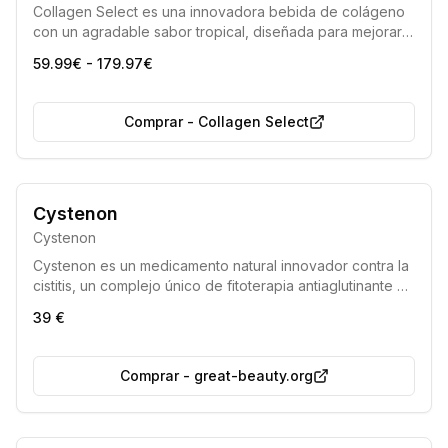
Collagen Select es una innovadora bebida de colágeno
con un agradable sabor tropical, diseñada para mejorar
la salud de la piel y contrarrestar los efectos del
59.99€ - 179.97€
envejecimiento. Ayuda a las mujeres a mantener una
apariencia juvenil y una piel firme, combatiendo la
disminución natural del colágeno con la edad.
Comprar
-
Collagen Select
Cystenon
Cystenon
Cystenon es un medicamento natural innovador contra la
cistitis, un complejo único de fitoterapia antiaglutinante y
moderna diseñado para una vida sana sin cistitis.
39 €
Comprar
-
great-beauty.org