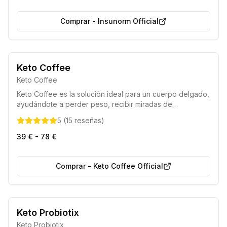
normalizando el metabolismo.
Comprar
-
Insunorm Official
Certificado por la UE
Elección de los nutricionistas 2025
Keto Coffee
Keto Coffee
Keto Coffee es la solución ideal para un cuerpo delgado,
ayudándote a perder peso, recibir miradas de
admiración y mejorar la calidad de tu figura sin renunciar
5
(
15
reseñas
)
a tu estilo de vida habitual.
39 € - 78 €
Comprar
-
Keto Coffee Official
Entrega Segura
50% de Descuento
Keto Probiotix
Keto Probiotix