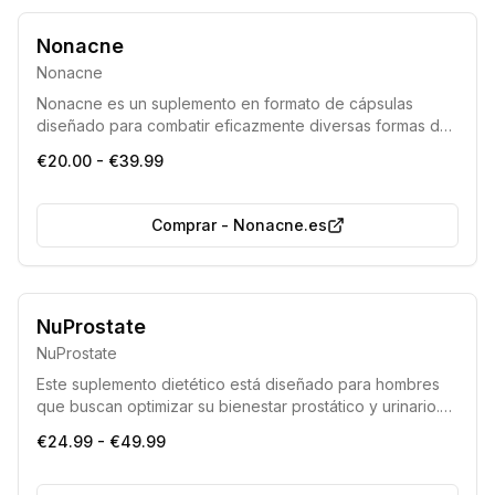
Nonacne
Nonacne
Nonacne es un suplemento en formato de cápsulas
diseñado para combatir eficazmente diversas formas de
acné y prevenir la formación de nuevas imperfecciones
€20.00 - €39.99
cutáneas.
Comprar
-
Nonacne.es
Compuesto con ingredientes validados clínicamente
NuProstate
Formulación libre de organismos genéticamente modificados
NuProstate
Este suplemento dietético está diseñado para hombres
que buscan optimizar su bienestar prostático y urinario.
Aborda síntomas como la micción dificultosa, la presión
€24.99 - €49.99
en la vejiga o la frecuencia urinaria elevada, que pueden
ser indicativos de hipertrofia prostática. Es una invitación
a tomar medidas proactivas para la salud masculina.