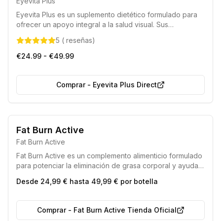
Eyevita Plus
máxima calidad.
Eyevita Plus es un suplemento dietético formulado para
ofrecer un apoyo integral a la salud visual. Sus
componentes activos contribuyen al mantenimiento de
5
(
reseñas
)
una visión óptima, a la función retiniana y a la estabilidad
del colágeno ocular, además de mejorar la circulación
€24.99 - €49.99
sanguínea periférica.
Comprar
-
Eyevita Plus Direct
Envío rápido en 24 horas.
Producto de calidad superior.
Fat Burn Active
Fat Burn Active
Fat Burn Active es un complemento alimenticio formulado
para potenciar la eliminación de grasa corporal y ayudar
a conseguir una figura ideal, aprovechando la fuerza de
Desde 24,99 € hasta 49,99 € por botella
sus componentes naturales.
Comprar
-
Fat Burn Active Tienda Oficial