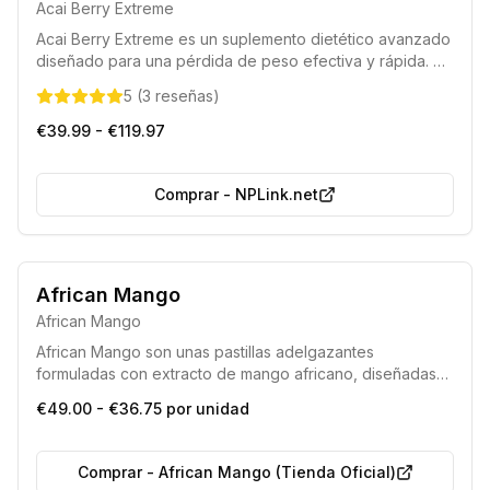
Acai Berry Extreme
Acai Berry Extreme es un suplemento dietético avanzado
diseñado para una pérdida de peso efectiva y rápida. Su
fórmula única contiene una alta concentración de
5
(
3
reseñas
)
extracto de baya de Acai, facilitando la eliminación de
grasa y apoyando el bienestar general. Este producto
€39.99 - €119.97
ayuda a esculpir la figura deseada al acelerar el
metabolismo y controlar el apetito.
Comprar
-
NPLink.net
African Mango
African Mango
African Mango son unas pastillas adelgazantes
formuladas con extracto de mango africano, diseñadas
para complementar eficazmente cualquier dieta o
€49.00 - €36.75 por unidad
régimen enfocado en la pérdida de peso.
Comprar
-
African Mango (Tienda Oficial)