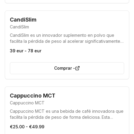
CandiSlim
CandiSlim
CandiSlim es un innovador suplemento en polvo que
facilita la pérdida de peso al acelerar significativamente
la quema de grasa, elevando los niveles de cetonas en
39 eur - 78 eur
el cuerpo. Permite una entrada rápida en el estado de
cetosis, eliminando la necesidad de dietas
extremadamente restrictivas.
Comprar
-
Producto de alta calidad
Efectividad comprobada
Cappuccino MCT
Cappuccino MCT
Cappuccino MCT es una bebida de café innovadora que
facilita la pérdida de peso de forma deliciosa. Esta
mezcla única acelera la quema de grasa, reduce la
€25.00 - €49.99
acumulación de lípidos y promueve una prolongada