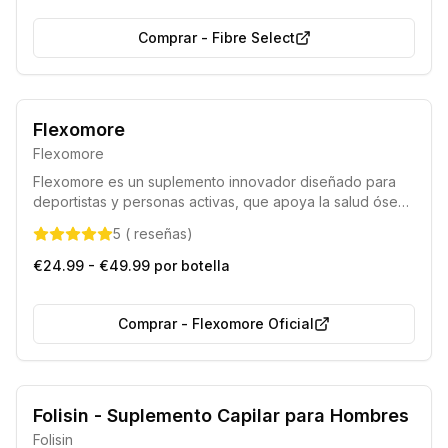
Comprar
-
Fibre Select
Formulación innovadora con componentes naturales
Flexomore
Preferido por deportistas y atletas
Flexomore
Flexomore es un suplemento innovador diseñado para
deportistas y personas activas, que apoya la salud ósea
y articular, promoviendo el movimiento libre y cómodo.
5
(
reseñas
)
Ayuda a mejorar la flexibilidad, previene la rigidez
matutina y optimiza la recuperación física, permitiendo
€24.99 - €49.99 por botella
entrenar sin limitaciones.
Comprar
-
Flexomore Oficial
Folisin - Suplemento Capilar para Hombres
Folisin