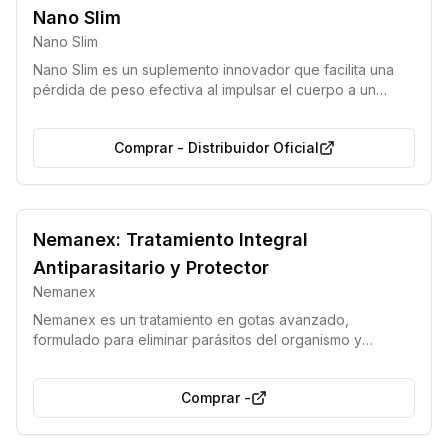
Producto 100% natural
Nano Slim
Nano Slim
Nano Slim es un suplemento innovador que facilita una
pérdida de peso efectiva al impulsar el cuerpo a un
estado de cetosis, donde utiliza la grasa acumulada
como fuente de energía principal en lugar de los
Comprar
-
Distribuidor Oficial
carbohidratos. Este producto natural ofrece una forma
sencilla y rápida de adelgazar, eludiendo las rigurosas
restricciones y las molestias típicas de las dietas
cetogénicas tradicionales, a la vez que proporciona
mayor vitalidad y una sensación general de bienestar.
Nemanex: Tratamiento Integral
Antiparasitario y Protector
Nemanex
Nemanex es un tratamiento en gotas avanzado,
formulado para eliminar parásitos del organismo y
proporcionar una protección eficaz contra futuras
reinfecciones. Este remedio natural trabaja para purificar
Comprar
-
el cuerpo, restaurar las funciones vitales y mejorar el
bienestar general de manera rápida y sostenida.