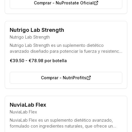
Comprar
-
NuProstate Oficial
Opción más popular
Nutrigo Lab Strength
Nutrigo Lab Strength
Nutrigo Lab Strength es un suplemento dietético
avanzado diseñado para potenciar la fuerza y resistencia
física, permitiendo entrenamientos más intensos y
€39.50 - €78.98 por botella
efectivos. Actúa fortaleciendo la musculatura para
superar límites y lograr resultados excepcionales.
Comprar
-
NutriProfits
NuviaLab Flex
NuviaLab Flex
NuviaLab Flex es un suplemento dietético avanzado,
formulado con ingredientes naturales, que ofrece un
apoyo integral para la salud de las articulaciones y los