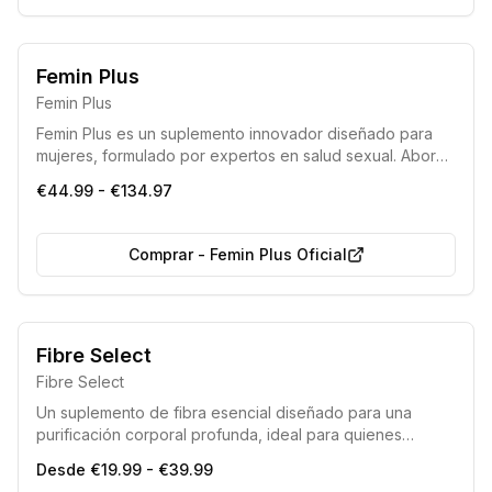
Producto 100% original
Eficacia comprobada
Femin Plus
Femin Plus
Femin Plus es un suplemento innovador diseñado para
mujeres, formulado por expertos en salud sexual. Aborda
el deseo sexual disminuido y la falta de apetito íntimo,
€44.99 - €134.97
buscando revitalizar la vida sexual femenina y el
bienestar general.
Comprar
-
Femin Plus Oficial
Fibre Select
Fibre Select
Un suplemento de fibra esencial diseñado para una
purificación corporal profunda, ideal para quienes
buscan una solución completa para eliminar toxinas y
Desde €19.99 - €39.99
mejorar el bienestar general.