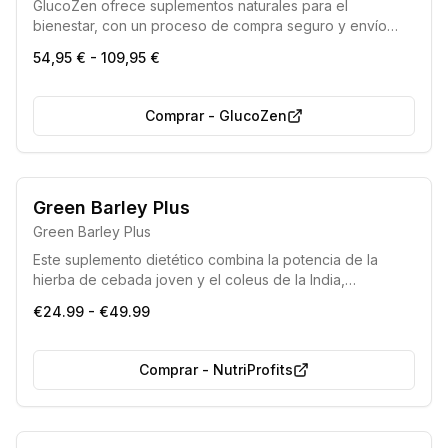
GlucoZen ofrece suplementos naturales para el
bienestar, con un proceso de compra seguro y envío
rápido y gratuito en toda la UE.
54,95 € - 109,95 €
Comprar
-
GlucoZen
Green Barley Plus
Green Barley Plus
Este suplemento dietético combina la potencia de la
hierba de cebada joven y el coleus de la India,
ofreciendo una solución natural para fomentar la pérdida
€24.99 - €49.99
de peso, la desintoxicación del organismo y la mejora de
la apariencia física.
Comprar
-
NutriProfits