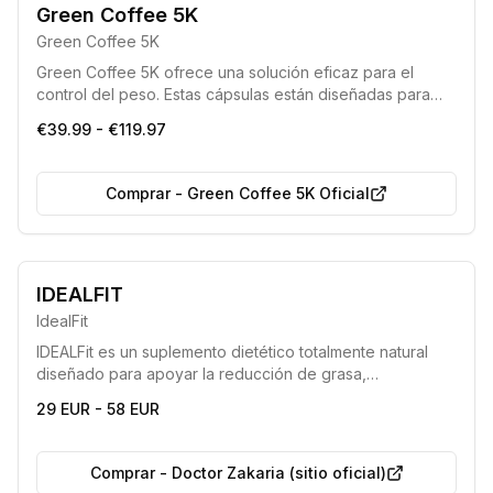
Green Coffee 5K
Green Coffee 5K
Green Coffee 5K ofrece una solución eficaz para el
control del peso. Estas cápsulas están diseñadas para
ayudar a las personas a reducir la grasa corporal,
€39.99 - €119.97
mejorar la confianza en sí mismas y optimizar la calidad
de vida combatiendo el sobrepeso de manera rápida y
eficiente.
Comprar
-
Green Coffee 5K Oficial
IDEALFIT
IdealFit
IDEALFit es un suplemento dietético totalmente natural
diseñado para apoyar la reducción de grasa,
especialmente cuando se combina con una dieta
29 EUR - 58 EUR
hipocalórica y un estilo de vida activo. Su fórmula ayuda
a quemar calorías, transformar la grasa en energía y
purificar el cuerpo de toxinas.
Comprar
-
Doctor Zakaria (sitio oficial)