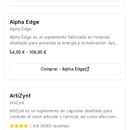
7 de cada 10 eligen esto
Más vendido
Alpha Edge
Alpha Edge
Alpha Edge es un suplemento fabricado en Holanda
diseñado para aumentar la energía y la motivación. Ayuda
a los hombres a sentirse más jóvenes y vitales, con cada
54,95 € - 109,95 €
tarro proporcionando un suministro para 30 días.
Comprar
-
Alpha Edge
Entrega rápida en 48 horas
ArtiZynt
Pago disponible contra reembolso
ArtiZynt
ArtiZynt es un suplemento en cápsulas diseñado para
combatir el dolor articular y cervical, así como afecciones
como la artritis y la artrosis, ayudando a recuperar el
4.8
(
4283
reseñas
)
bienestar físico y la movilidad diaria.