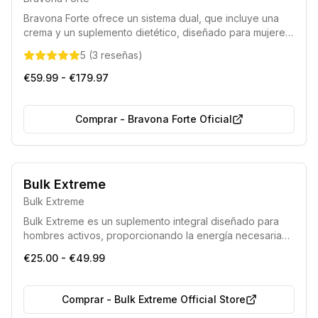
Bravona Forte ofrece un sistema dual, que incluye una
crema y un suplemento dietético, diseñado para mujeres
que buscan mejorar el tamaño y la estética de su busto.
5
(
3
reseñas
)
Esta alternativa no invasiva contiene una rica
composición de fitoestrógenos, vitaminas y flavonoides
€59.99 - €179.97
naturales, que trabajan sinérgicamente para promover el
desarrollo mamario y regular la actividad hormonal.
Comprar
-
Bravona Forte Oficial
Bulk Extreme
Bulk Extreme
Bulk Extreme es un suplemento integral diseñado para
hombres activos, proporcionando la energía necesaria
antes del ejercicio, facilitando la recuperación post-
€25.00 - €49.99
entrenamiento y fomentando el crecimiento muscular. Sus
ingredientes ayudan en la construcción de masa
muscular, mejoran el rendimiento físico y mental,
Comprar
-
Bulk Extreme Official Store
optimizan los niveles de testosterona y reducen la fatiga.