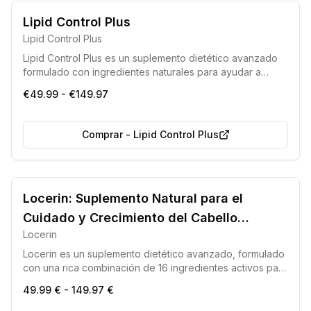
Sin organismos genéticamente modificados (GMO)
Lipid Control Plus
Adecuado para dietas veganas
Lipid Control Plus
Lipid Control Plus es un suplemento dietético avanzado
formulado con ingredientes naturales para ayudar a
mantener niveles saludables de colesterol. Contribuye al
€49.99 - €149.97
bienestar cardiovascular, mejora la función hepática y
asiste en la prevención de la acumulación de grasas,
promoviendo una vitalidad general.
Comprar
-
Lipid Control Plus
Producto 100% Original
Alta Efectividad Comprobada
Locerin: Suplemento Natural para el
Cuidado y Crecimiento del Cabello
Locerin
Femenino
Locerin es un suplemento dietético avanzado, formulado
con una rica combinación de 16 ingredientes activos para
potenciar la salud y el aspecto del cabello desde el
49.99 € - 149.97 €
interior. Ideal para mujeres que buscan estimular el
crecimiento capilar de forma natural, mejorar su vitalidad