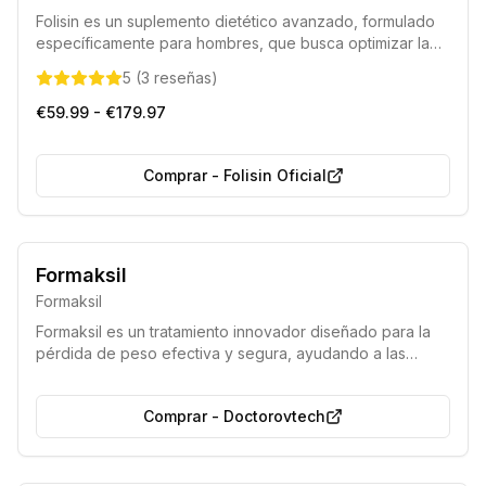
Folisin es un suplemento dietético avanzado, formulado
específicamente para hombres, que busca optimizar la
salud capilar. Sus componentes activos trabajan para
5
(
3
reseñas
)
fomentar el crecimiento del cabello, disminuir su caída y
preservar su pigmentación natural, mientras apoyan los
€59.99 - €179.97
niveles hormonales masculinos.
Comprar
-
Folisin Oficial
Acción rápida
Producto seguro
Formaksil
Formaksil
Formaksil es un tratamiento innovador diseñado para la
pérdida de peso efectiva y segura, ayudando a las
personas a deshacerse del exceso de kilos con un solo
ciclo. Este suplemento natural promueve una reducción
Comprar
-
Doctorovtech
de peso saludable sin comprometer el bienestar general.